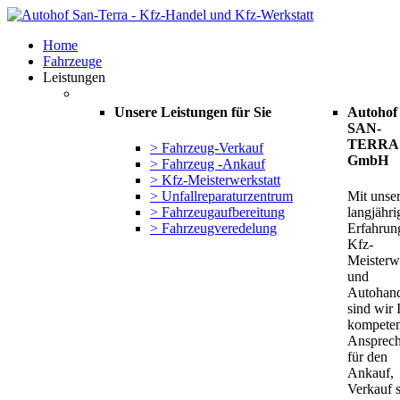
Home
Fahrzeuge
Leistungen
Unsere
Leistungen
für
Sie
Autohof
SAN-
TERRA
> Fahrzeug-Verkauf
GmbH
> Fahrzeug -Ankauf
> Kfz-Meisterwerkstatt
> Unfallreparaturzentrum
Mit unser
> Fahrzeugaufbereitung
langjähri
> Fahrzeugveredelung
Erfahrung
Kfz-
Meisterwe
und
Autohand
sind wir 
kompeten
Ansprech
für den
Ankauf,
Verkauf 