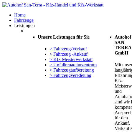
Home
Fahrzeuge
Leistungen
Unsere
Leistungen
für
Sie
Autohof
SAN-
TERRA
> Fahrzeug-Verkauf
GmbH
> Fahrzeug -Ankauf
> Kfz-Meisterwerkstatt
> Unfallreparaturzentrum
Mit unser
> Fahrzeugaufbereitung
langjähri
> Fahrzeugveredelung
Erfahrung
Kfz-
Meisterwe
und
Autohand
sind wir 
kompeten
Ansprech
für den
Ankauf,
Verkauf 